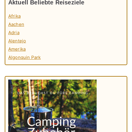
Aktuell Beliebte Reiseziele
Afrika
Aachen
Adria
Alentejo
Amerika
Algonquin Park