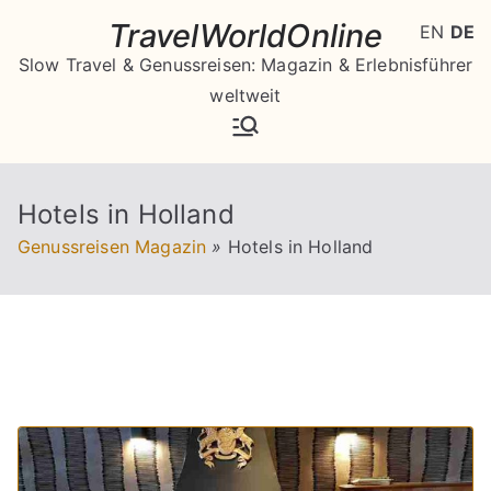
Zum
TravelWorldOnline
EN
DE
Inhalt
Slow Travel & Genussreisen: Magazin & Erlebnisführer
springen
weltweit
Hotels in Holland
Genussreisen Magazin
»
Hotels in Holland