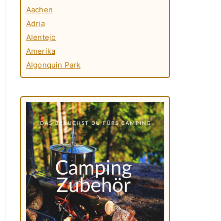
Aachen
Adria
Alentejo
Amerika
Algonquin Park