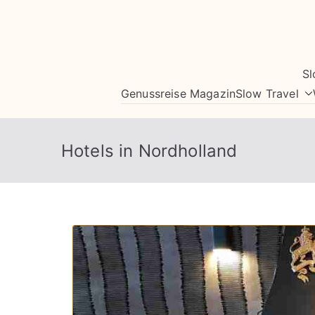
Zum
Inhalt
springen
Sl
Genussreise Magazin
Slow Travel
Hotels in Nordholland