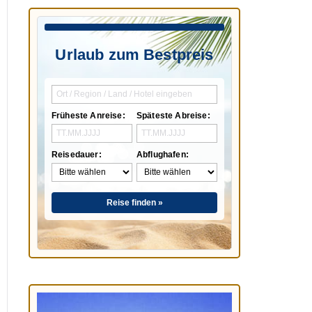
Urlaub zum Bestpreis
Früheste Anreise:
Späteste Abreise:
Reisedauer:
Abflughafen:
Reise finden »