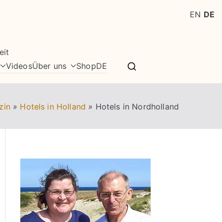
EN
DE
eit
Videos
Über uns
Shop
DE
zin
»
Hotels in Holland
»
Hotels in Nordholland