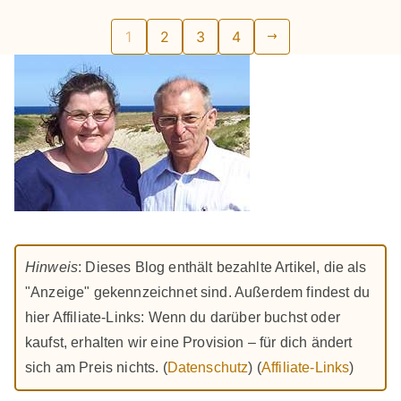
Seitennummerierung
1
2
3
4
der
Beiträge
Hinweis
: Dieses Blog enthält bezahlte Artikel, die als
"Anzeige" gekennzeichnet sind. Außerdem findest du
hier Affiliate-Links: Wenn du darüber buchst oder
kaufst, erhalten wir eine Provision – für dich ändert
sich am Preis nichts. (
Datenschutz
) (
Affiliate-Links
)