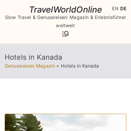
Zum
TravelWorldOnline
EN
DE
Inhalt
Slow Travel & Genussreisen: Magazin & Erlebnisführer
springen
weltweit
Hotels in Kanada
Genussreisen Magazin
»
Hotels in Kanada