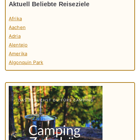
Aktuell Beliebte Reiseziele
Afrika
Aachen
Adria
Alentejo
Amerika
Algonquin Park