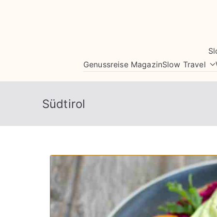
Zum
Inhalt
springen
Sl
Genussreise Magazin
Slow Travel
Südtirol