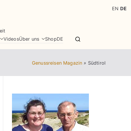
EN
DE
eit
Videos
Über uns
Shop
DE
Genussreisen Magazin
»
Südtirol