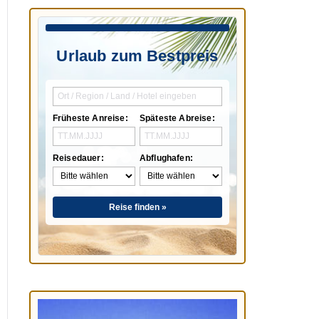
Urlaub zum Bestpreis
Früheste Anreise:
Späteste Abreise:
Reisedauer:
Abflughafen:
Reise finden »