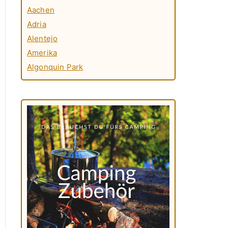
Aachen
Adria
Alentejo
Amerika
Algonquin Park