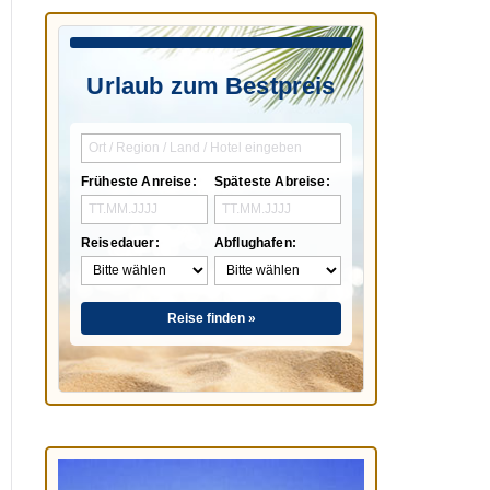
Urlaub zum Bestpreis
Früheste Anreise:
Späteste Abreise:
Reisedauer:
Abflughafen:
Reise finden »