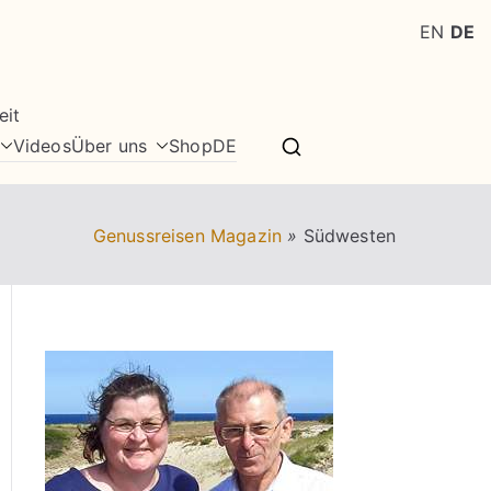
EN
DE
eit
Videos
Über uns
Shop
DE
Genussreisen Magazin
»
Südwesten