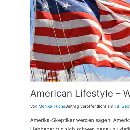
American Lifestyle – W
Von
Monika Fuchs
Beitrag veröffentlicht am
18. Se
Amerika-Skeptiker werden sagen, America
Liebhaber tun sich schwer, genau zu defi