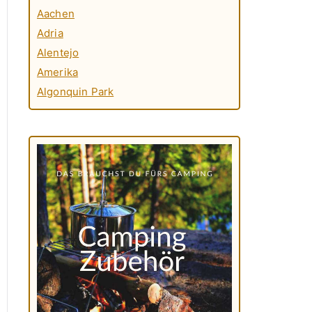
Aachen
Adria
Alentejo
Amerika
Algonquin Park