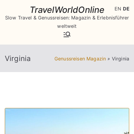
Zum
TravelWorldOnline
EN
DE
Inhalt
Slow Travel & Genussreisen: Magazin & Erlebnisführer
springen
weltweit
Virginia
Genussreisen Magazin
»
Virginia