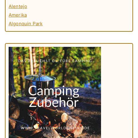
Alentejo
Amerika
Algonquin Park