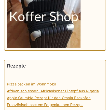
Rezepte
Pizza backen im Wohnmobil
Afrikanisch essen: Afrikanischer Eintopf aus Nigeria
Apple Crumble Rezept für den Omnia Backofen
Französisch backen: Feigenkuchen Rezept