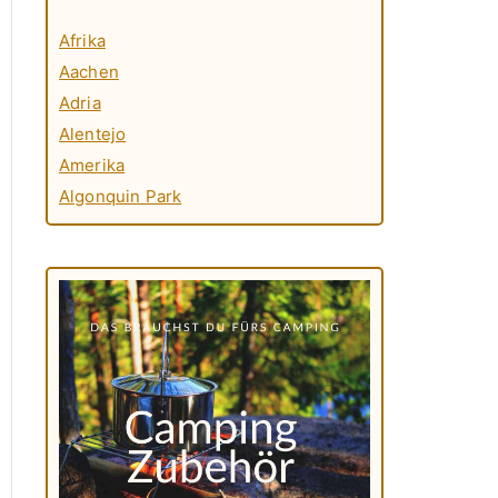
Afrika
Aachen
Adria
Alentejo
Amerika
Algonquin Park