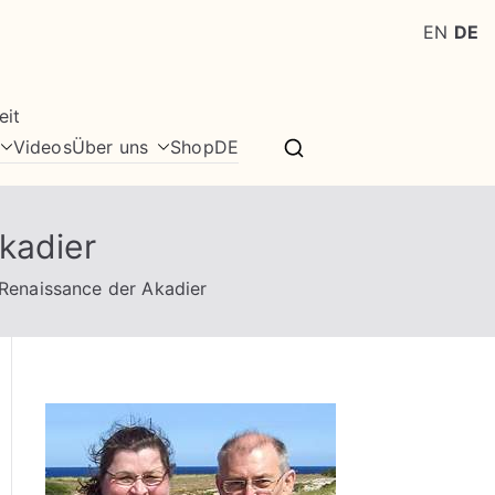
EN
DE
eit
Videos
Über uns
Shop
DE
kadier
 Renaissance der Akadier