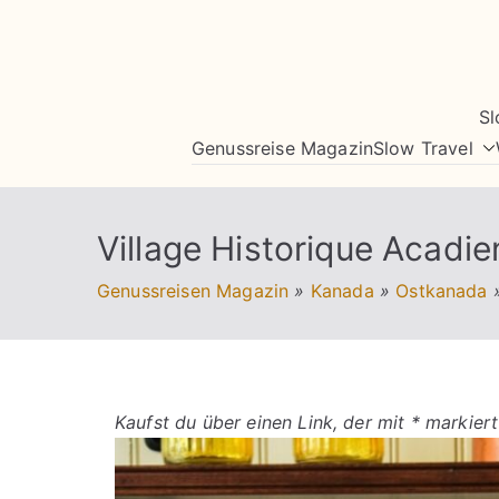
Zum
Inhalt
springen
Sl
Genussreise Magazin
Slow Travel
Village Historique Acadi
Genussreisen Magazin
»
Kanada
»
Ostkanada
Kaufst du über einen Link, der mit * markiert 