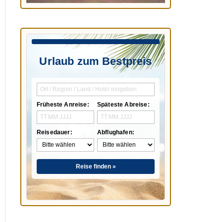
Urlaub zum Bestpreis
Früheste Anreise:
Späteste Abreise:
Reisedauer:
Abflughafen:
Reise finden »