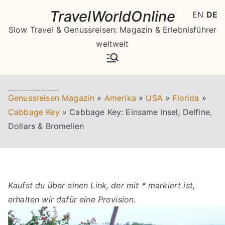
Zum
TravelWorldOnline
EN
DE
Inhalt
Slow Travel & Genussreisen: Magazin & Erlebnisführer
springen
weltweit
Cabbage Key: Einsame Insel, Delfine, Dollars & Bromelien
Genussreisen Magazin
»
Amerika
»
USA
»
Florida
»
Cabbage Key
»
Cabbage Key: Einsame Insel, Delfine,
Dollars & Bromelien
Kaufst du über einen Link, der mit * markiert ist,
erhalten wir dafür eine Provision.