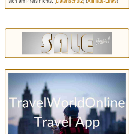
sich am Preis nichts. (
Datenschutz
) (
Affiliate-Links
)