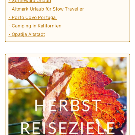
- Spreewald Urlaub
- Altmark Urlaub für Slow Traveller
- Porto Covo Portugal
- Camping in Kalifornien
- Opatija Altstadt