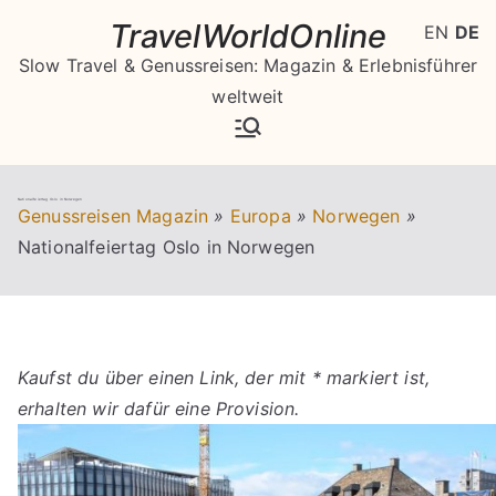
Zum
TravelWorldOnline
EN
DE
Inhalt
Slow Travel & Genussreisen: Magazin & Erlebnisführer
springen
weltweit
Nationalfeiertag Oslo in Norwegen
Genussreisen Magazin
»
Europa
»
Norwegen
»
Nationalfeiertag Oslo in Norwegen
Kaufst du über einen Link, der mit * markiert ist,
erhalten wir dafür eine Provision.