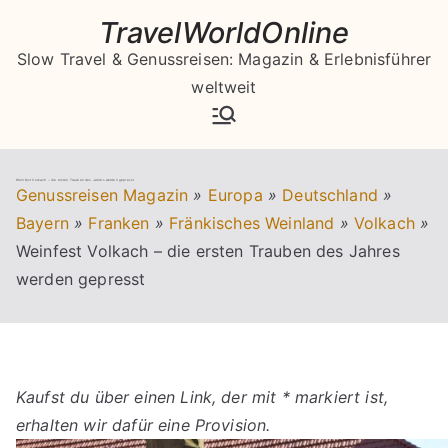
Zum
TravelWorldOnline
Inhalt
Slow Travel & Genussreisen: Magazin & Erlebnisführer
springen
weltweit
Weinfest Volkach – die ersten Trauben des Jahres werden gepresst
Genussreisen Magazin
»
Europa
»
Deutschland
»
Bayern
»
Franken
»
Fränkisches Weinland
»
Volkach
»
Weinfest Volkach – die ersten Trauben des Jahres
werden gepresst
Kaufst du über einen Link, der mit * markiert ist,
erhalten wir dafür eine Provision.