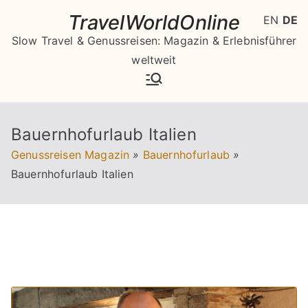
Zum
TravelWorldOnline
EN
DE
Inhalt
Slow Travel & Genussreisen: Magazin & Erlebnisführer
springen
weltweit
Bauernhofurlaub Italien
Genussreisen Magazin
»
Bauernhofurlaub
»
Bauernhofurlaub Italien