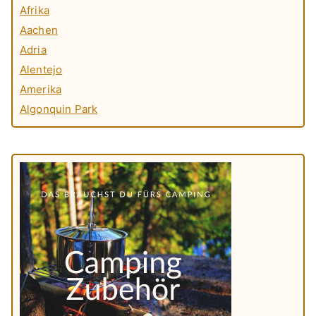
Afrika
Aachen
Adria
Alentejo
Amerika
Algonquin Park