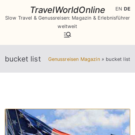
Zum
TravelWorldOnline
EN
DE
Inhalt
Slow Travel & Genussreisen: Magazin & Erlebnisführer
springen
weltweit
bucket list
Genussreisen Magazin
»
bucket list