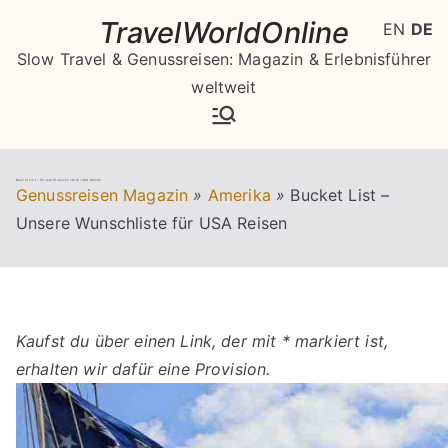
Zum
TravelWorldOnline
EN
DE
Inhalt
Slow Travel & Genussreisen: Magazin & Erlebnisführer
springen
weltweit
Bucket List – Unsere Wunschliste für USA Reisen
Genussreisen Magazin
»
Amerika
»
Bucket List –
Unsere Wunschliste für USA Reisen
Kaufst du über einen Link, der mit * markiert ist,
erhalten wir dafür eine Provision.