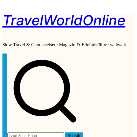
TravelWorldOnline
Zum
Inhalt
springen
Slow Travel & Genussreisen: Magazin & Erlebnisführer weltweit
Search