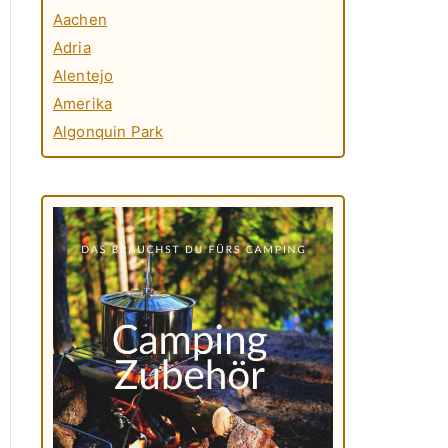
Aachen
Adria
Alentejo
Amerika
Algonquin Park