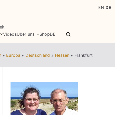
EN
DE
eit
Videos
Über uns
Shop
DE
n
»
Europa
»
Deutschland
»
Hessen
»
Frankfurt