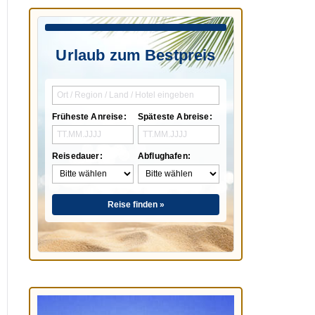
Urlaub zum Bestpreis
Früheste Anreise:
Späteste Abreise:
Reisedauer:
Abflughafen:
Reise finden »