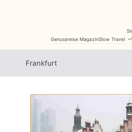
Zum
Inhalt
springen
Sl
Genussreise Magazin
Slow Travel
Frankfurt