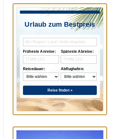
Urlaub zum Bestpreis
Früheste Anreise:
Späteste Abreise:
Reisedauer:
Abflughafen:
Reise finden »