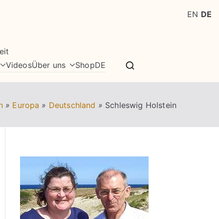
EN
DE
eit
Videos
Über uns
Shop
DE
n
»
Europa
»
Deutschland
»
Schleswig Holstein