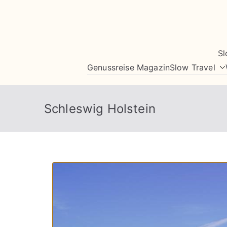
Zum
Inhalt
springen
Sl
Genussreise Magazin
Slow Travel
Schleswig Holstein