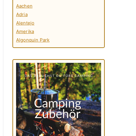
Aachen
Adria
Alentejo
Amerika
Algonquin Park