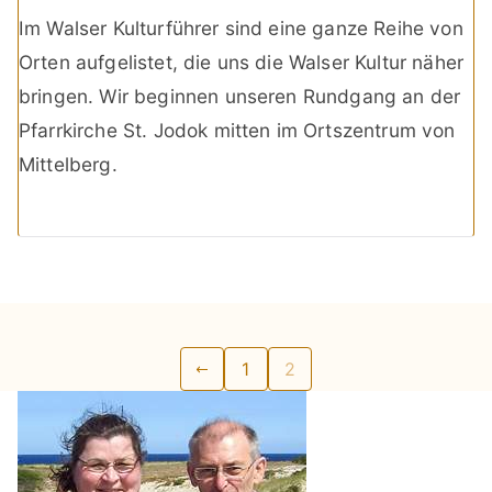
Im Walser Kulturführer sind eine ganze Reihe von
Orten aufgelistet, die uns die Walser Kultur näher
bringen. Wir beginnen unseren Rundgang an der
Pfarrkirche St. Jodok mitten im Ortszentrum von
Mittelberg.
Seitennummerierung
1
2
der
Beiträge