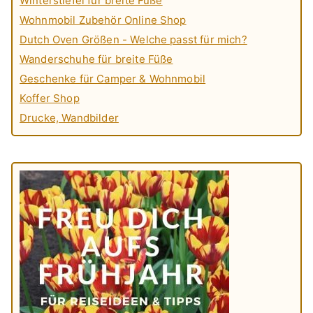
Winterstiefel für breite Füße
Wohnmobil Zubehör Online Shop
Dutch Oven Größen - Welche passt für mich?
Wanderschuhe für breite Füße
Geschenke für Camper & Wohnmobil
Koffer Shop
Drucke, Wandbilder