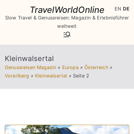
Zum
TravelWorldOnline
EN
DE
Inhalt
Slow Travel & Genussreisen: Magazin & Erlebnisführer
springen
weltweit
Kleinwalsertal
Genussreisen Magazin
»
Europa
»
Österreich
»
Vorarlberg
»
Kleinwalsertal
»
Seite 2