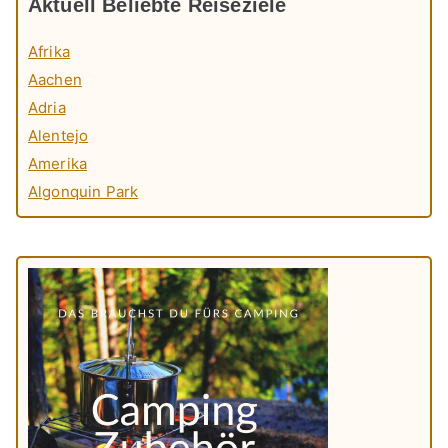
Aktuell Beliebte Reiseziele
Afrika
Aachen
Adria
Alentejo
Amerika
Algonquin Park