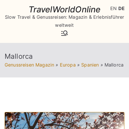
Zum
TravelWorldOnline
EN
DE
Inhalt
Slow Travel & Genussreisen: Magazin & Erlebnisführer
springen
weltweit
Mallorca
Genussreisen Magazin
»
Europa
»
Spanien
»
Mallorca