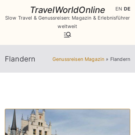
Zum
TravelWorldOnline
EN
DE
Inhalt
Slow Travel & Genussreisen: Magazin & Erlebnisführer
springen
weltweit
Flandern
Genussreisen Magazin
»
Flandern