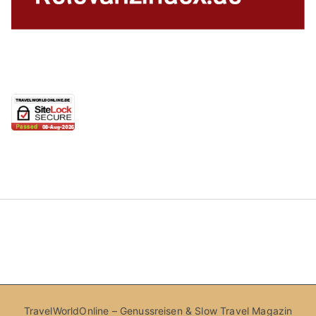
TravelWorldOnline – Genussreisen & Slow Travel Magazin