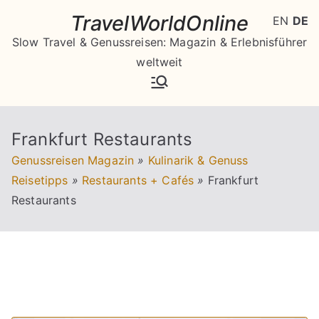
Zum
TravelWorldOnline
EN
DE
Inhalt
Slow Travel & Genussreisen: Magazin & Erlebnisführer
springen
weltweit
Frankfurt Restaurants
Genussreisen Magazin
»
Kulinarik & Genuss
Reisetipps
»
Restaurants + Cafés
»
Frankfurt
Restaurants