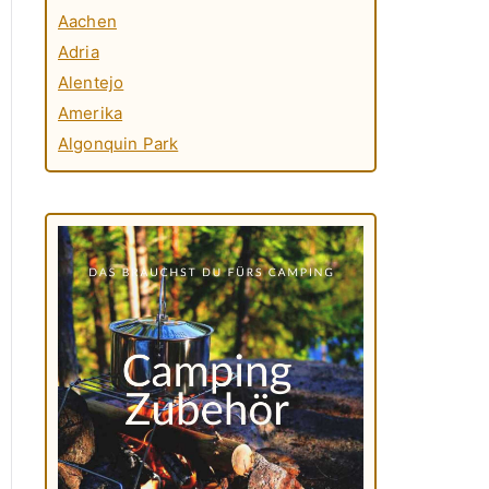
Aachen
Adria
Alentejo
Amerika
Algonquin Park