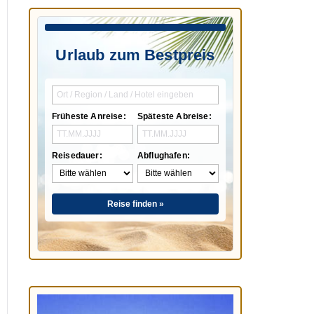
Urlaub zum Bestpreis
Früheste Anreise:
Späteste Abreise:
Reisedauer:
Abflughafen:
Reise finden »