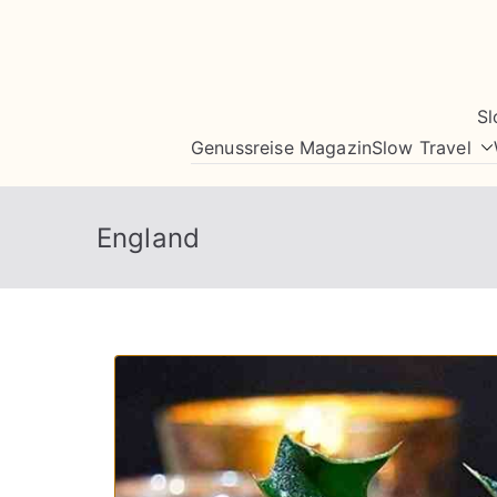
Zum
Inhalt
springen
Sl
Genussreise Magazin
Slow Travel
England