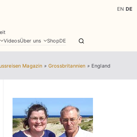
EN
DE
eit
Videos
Über uns
Shop
DE
ussreisen Magazin
»
Grossbritannien
»
England