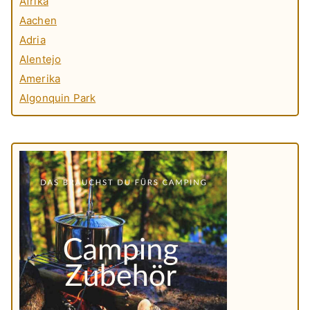
Afrika
Aachen
Adria
Alentejo
Amerika
Algonquin Park