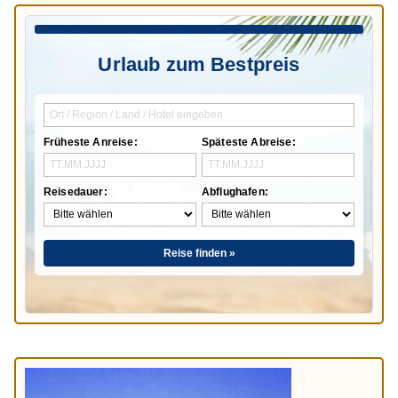
Urlaub zum Bestpreis
Früheste Anreise:
Späteste Abreise:
Reisedauer:
Abflughafen:
Reise finden »