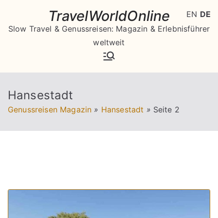
Zum
TravelWorldOnline
EN
DE
Inhalt
Slow Travel & Genussreisen: Magazin & Erlebnisführer
springen
weltweit
Hansestadt
Genussreisen Magazin
»
Hansestadt
»
Seite 2