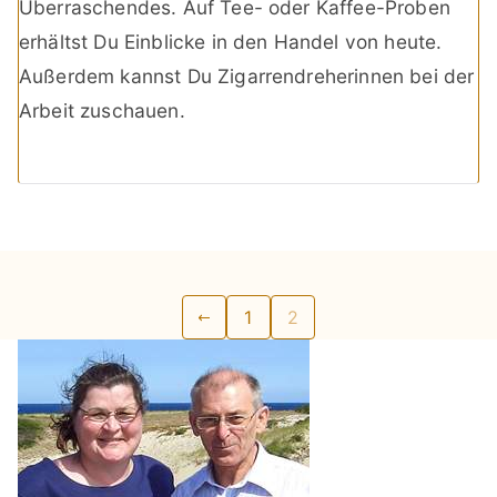
Überraschendes. Auf Tee- oder Kaffee-Proben
erhältst Du Einblicke in den Handel von heute.
Außerdem kannst Du Zigarrendreherinnen bei der
Arbeit zuschauen.
Seitennummerierung
1
2
der
Beiträge