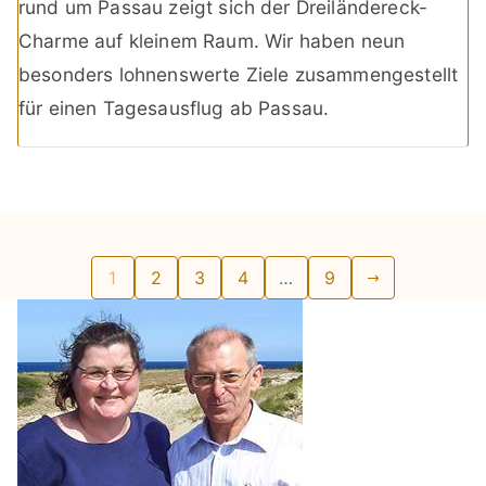
rund um Passau zeigt sich der Dreiländereck-
Charme auf kleinem Raum. Wir haben neun
besonders lohnenswerte Ziele zusammengestellt
für einen Tagesausflug ab Passau.
Seitennummerierung
1
2
3
4
…
9
der
Beiträge