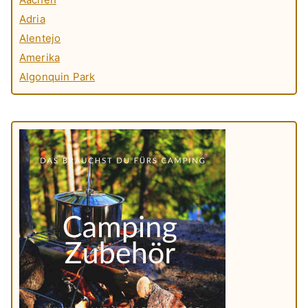
Adria
Alentejo
Amerika
Algonquin Park