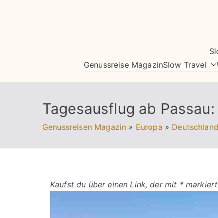
Zum
Inhalt
springen
Sl
Genussreise Magazin
Slow Travel
Tagesausflug ab Passau:
Genussreisen Magazin
»
Europa
»
Deutschlan
Kaufst du über einen Link, der mit * markiert 