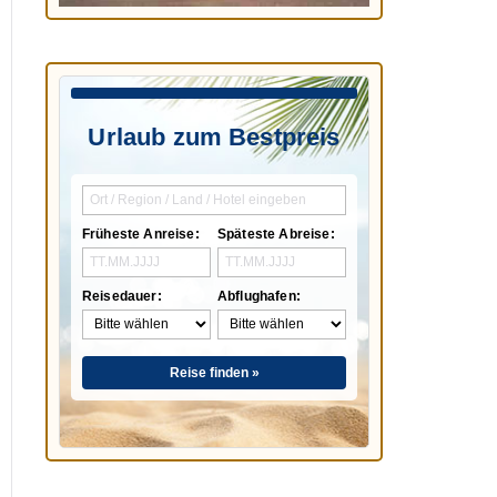
Urlaub zum Bestpreis
Früheste Anreise:
Späteste Abreise:
Reisedauer:
Abflughafen:
Reise finden »