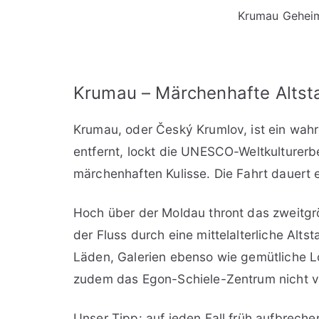
Krumau Geheim
Krumau – Märchenhafte Altsta
Krumau, oder Český Krumlov, ist ein wah
entfernt, lockt die UNESCO-Weltkulturerb
märchenhaften Kulisse. Die Fahrt dauert
Hoch über der Moldau thront das zweitgr
der Fluss durch eine mittelalterliche Altst
Läden, Galerien ebenso wie gemütliche Lo
zudem das Egon-Schiele-Zentrum nicht v
Unser Tipp: auf jeden Fall früh aufbrec