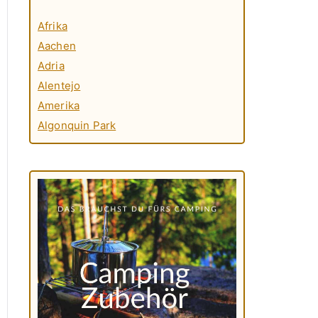
Afrika
Aachen
Adria
Alentejo
Amerika
Algonquin Park