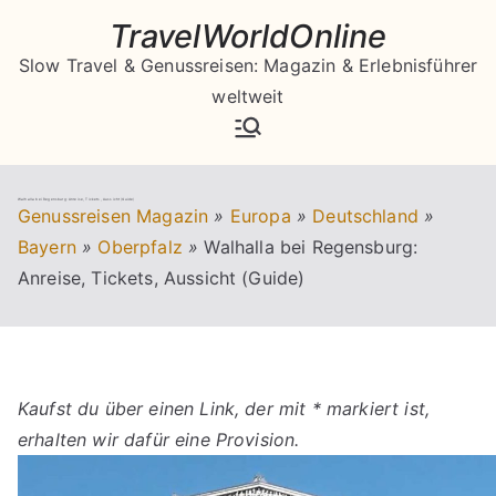
Zum
TravelWorldOnline
Inhalt
Slow Travel & Genussreisen: Magazin & Erlebnisführer
springen
weltweit
Walhalla bei Regensburg: Anreise, Tickets, Aussicht (Guide)
Genussreisen Magazin
»
Europa
»
Deutschland
»
Bayern
»
Oberpfalz
»
Walhalla bei Regensburg:
Anreise, Tickets, Aussicht (Guide)
Kaufst du über einen Link, der mit * markiert ist,
erhalten wir dafür eine Provision.