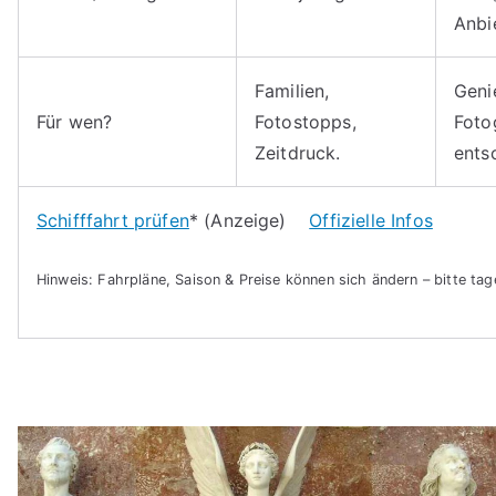
Anbie
Familien,
Geni
Für wen?
Fotostopps,
Foto
Zeitdruck.
ents
Schifffahrt prüfen
* (Anzeige)
Offizielle Infos
Hinweis: Fahrpläne, Saison & Preise können sich ändern – bitte tag