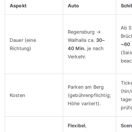
Aspekt
Auto
Schi
Ab S
Regensburg →
Brüc
Dauer (eine
Walhalla ca.
30–
~60 
Richtung)
40 Min.
je nach
(Sai
Verkehr.
beac
Ticke
Parken am Berg
(hin/
Kosten
(gebührenpflichtig;
tage
Höhe variiert).
prüfe
Flexibel
,
Scen