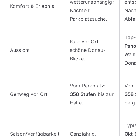
wetterunabhängig;
ents
Komfort & Erlebnis
Nachteil:
Nacht
Parkplatzsuche.
Abfa
Top-
Kurz vor Ort
Pan
Aussicht
schöne Donau-
Walh
Blicke.
Dona
Vom Parkplatz:
Vom 
Gehweg vor Ort
358 Stufen
bis zur
358 
Halle.
berg
Typi
Saison/Verfügbarkeit
Ganzjährig.
Okt
(