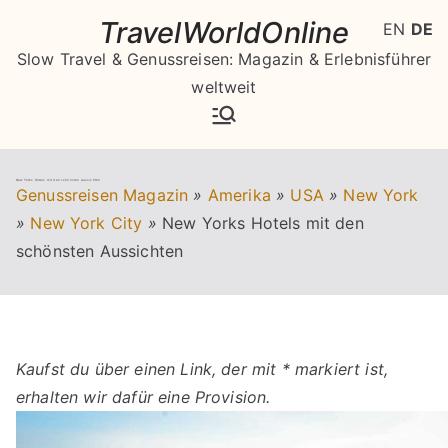
Zum
TravelWorldOnline
EN
DE
Inhalt
Slow Travel & Genussreisen: Magazin & Erlebnisführer
springen
weltweit
New Yorks Hotels mit den schönsten Aussichten
Genussreisen Magazin
»
Amerika
»
USA
»
New York
»
New York City
»
New Yorks Hotels mit den
schönsten Aussichten
Kaufst du über einen Link, der mit * markiert ist,
erhalten wir dafür eine Provision.