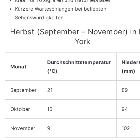
Kürzere Warteschlangen bei beliebten
Sehenswürdigkeiten
Herbst (September – November) in
York
Durchschnittstemperatur
Nieder
Monat
(°C)
(mm)
September
21
89
Oktober
15
94
November
9
102