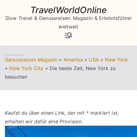
Zum
TravelWorldOnline
Inhalt
Slow Travel & Genussreisen: Magazin & Erlebnisführer
springen
weltweit
Die beste Zeit, New York zu besuchen
Genussreisen Magazin
»
Amerika
»
USA
»
New York
»
New York City
»
Die beste Zeit, New York zu
besuchen
Kaufst du über einen Link, der mit * markiert ist,
erhalten wir dafür eine Provision.