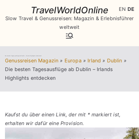
Zum
TravelWorldOnline
EN
DE
Inhalt
Slow Travel & Genussreisen: Magazin & Erlebnisführer
springen
weltweit
Die besten Tagesausflüge ab Dublin – Irlands Highlights entdecken
Genussreisen Magazin
»
Europa
»
Irland
»
Dublin
»
Die besten Tagesausflüge ab Dublin – Irlands
Highlights entdecken
Kaufst du über einen Link, der mit * markiert ist,
erhalten wir dafür eine Provision.