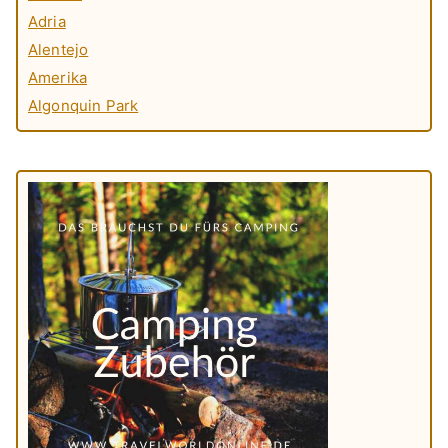
Adria
Alentejo
Amerika
Algonquin Park