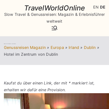
Zum
TravelWorldOnline
EN
DE
Inhalt
Slow Travel & Genussreisen: Magazin & Erlebnisführer
springen
weltweit
Hotel im Zentrum von Dublin
Genussreisen Magazin
»
Europa
»
Irland
»
Dublin
»
Hotel im Zentrum von Dublin
Kaufst du über einen Link, der mit * markiert ist,
erhalten wir dafür eine Provision.