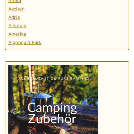
Afrika
Aachen
Adria
Alentejo
Amerika
Algonquin Park