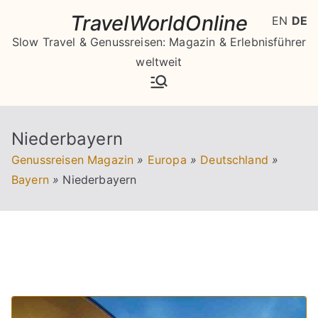
Zum
TravelWorldOnline
EN
DE
Inhalt
Slow Travel & Genussreisen: Magazin & Erlebnisführer
springen
weltweit
Niederbayern
Genussreisen Magazin
»
Europa
»
Deutschland
»
Bayern
»
Niederbayern