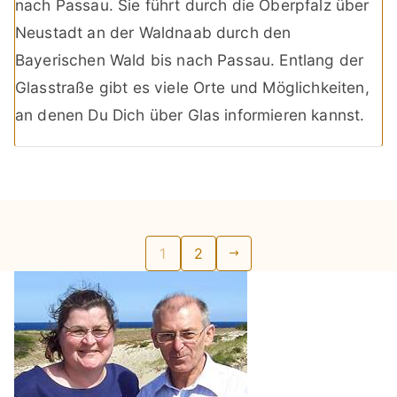
nach Passau. Sie führt durch die Oberpfalz über
Neustadt an der Waldnaab durch den
Bayerischen Wald bis nach Passau. Entlang der
Glasstraße gibt es viele Orte und Möglichkeiten,
an denen Du Dich über Glas informieren kannst.
Seitennummerierung
1
2
der
Beiträge