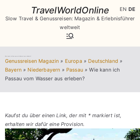
Zum
TravelWorldOnline
EN
DE
Inhalt
Slow Travel & Genussreisen: Magazin & Erlebnisführer
springen
weltweit
Wie kann ich Passau vom Wasser aus erleben?
Genussreisen Magazin
»
Europa
»
Deutschland
»
Bayern
»
Niederbayern
»
Passau
»
Wie kann ich
Passau vom Wasser aus erleben?
Kaufst du über einen Link, der mit * markiert ist,
erhalten wir dafür eine Provision.