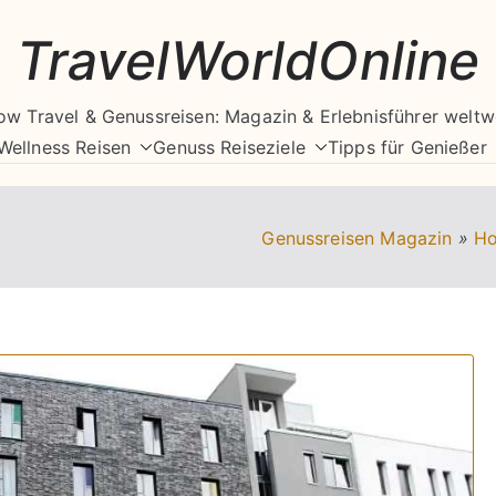
TravelWorldOnline
ow Travel & Genussreisen: Magazin & Erlebnisführer weltw
Wellness Reisen
Genuss Reiseziele
Tipps für Genießer
Genussreisen Magazin
»
Ho