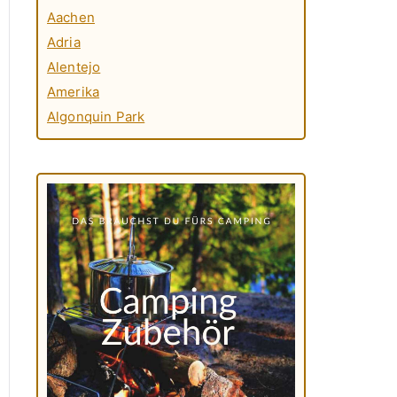
Aachen
Adria
Alentejo
Amerika
Algonquin Park