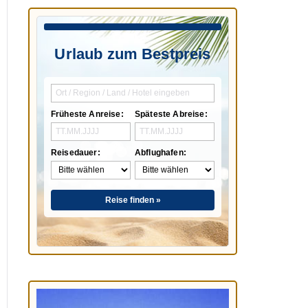
Urlaub zum Bestpreis
Früheste Anreise:
Späteste Abreise:
Reisedauer:
Abflughafen:
Reise finden »