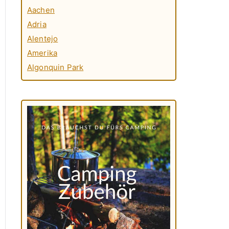
Aachen
Adria
Alentejo
Amerika
Algonquin Park