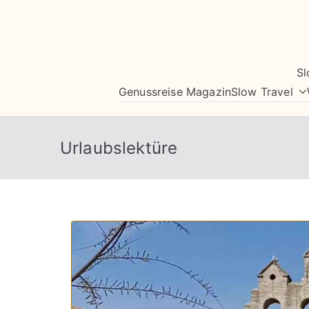
Zum
Inhalt
springen
Sl
Genussreise Magazin
Slow Travel
Urlaubslektüre