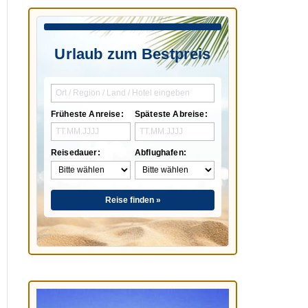
Urlaub zum Bestpreis
Früheste Anreise:
Späteste Abreise:
Reisedauer:
Abflughafen:
Reise finden »