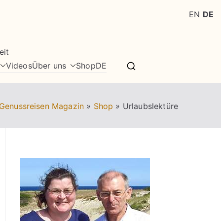
EN
DE
eit
Videos
Über uns
Shop
DE
Genussreisen Magazin
»
Shop
»
Urlaubslektüre