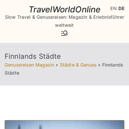
Zum
TravelWorldOnline
EN
DE
Inhalt
Slow Travel & Genussreisen: Magazin & Erlebnisführer
springen
weltweit
Finnlands Städte
Genussreisen Magazin
»
Städte & Genuss
»
Finnlands
Städte