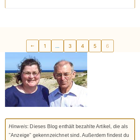
Seitennummerierung
1
…
3
4
5
6
der
Beiträge
Hinweis
: Dieses Blog enthält bezahlte Artikel, die als
"Anzeige" gekennzeichnet sind. Außerdem findest du