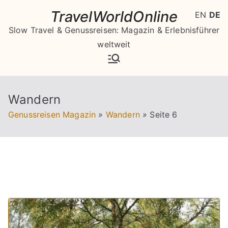
Zum
TravelWorldOnline
EN
DE
Inhalt
Slow Travel & Genussreisen: Magazin & Erlebnisführer
springen
weltweit
Wandern
Genussreisen Magazin
»
Wandern
»
Seite 6