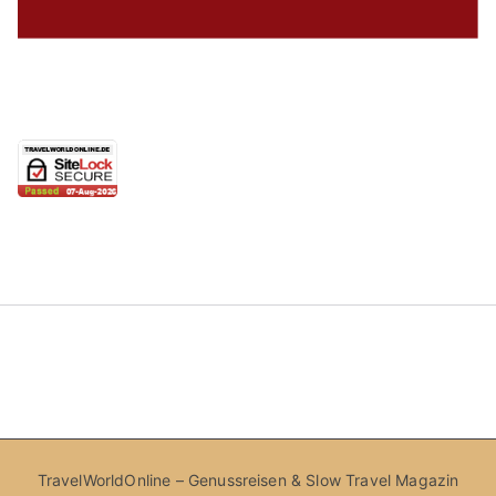
TravelWorldOnline – Genussreisen & Slow Travel Magazin