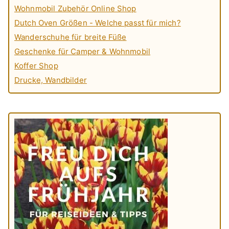
Wohnmobil Zubehör Online Shop
Dutch Oven Größen - Welche passt für mich?
Wanderschuhe für breite Füße
Geschenke für Camper & Wohnmobil
Koffer Shop
Drucke, Wandbilder