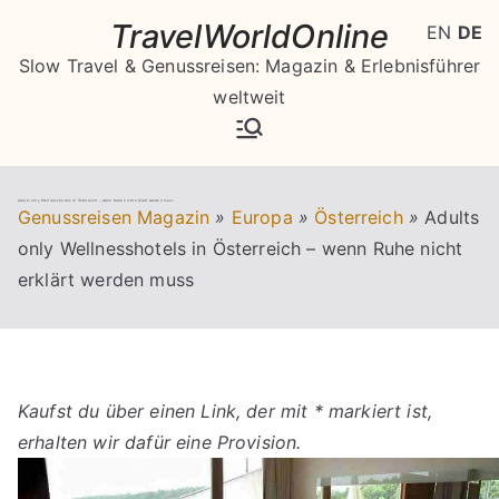
Zum
TravelWorldOnline
EN
DE
Inhalt
Slow Travel & Genussreisen: Magazin & Erlebnisführer
springen
weltweit
Adults only Wellnesshotels in Österreich – wenn Ruhe nicht erklärt werden muss
Genussreisen Magazin
»
Europa
»
Österreich
»
Adults
only Wellnesshotels in Österreich – wenn Ruhe nicht
erklärt werden muss
Kaufst du über einen Link, der mit * markiert ist,
erhalten wir dafür eine Provision.