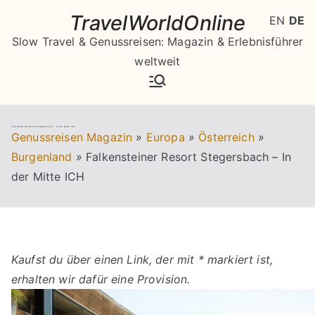
Zum
TravelWorldOnline
EN
DE
Inhalt
Slow Travel & Genussreisen: Magazin & Erlebnisführer
springen
weltweit
Falkensteiner Resort Stegersbach – In der Mitte ICH
Genussreisen Magazin
»
Europa
»
Österreich
»
Burgenland
»
Falkensteiner Resort Stegersbach – In
der Mitte ICH
Kaufst du über einen Link, der mit * markiert ist,
erhalten wir dafür eine Provision.