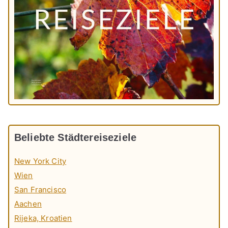
Beliebte Städtereiseziele
New York City
Wien
San Francisco
Aachen
Rijeka, Kroatien