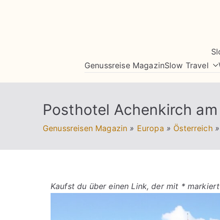
Zum
Inhalt
springen
Sl
Genussreise Magazin
Slow Travel
Posthotel Achenkirch a
Genussreisen Magazin
»
Europa
»
Österreich
»
Kaufst du über einen Link, der mit * markiert 