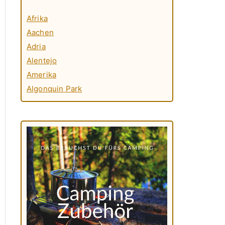
Afrika
Aachen
Adria
Alentejo
Amerika
Algonquin Park