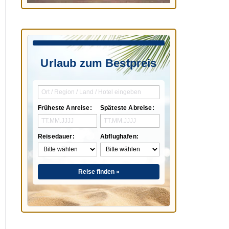
Urlaub zum Bestpreis
Früheste Anreise:
Späteste Abreise:
Reisedauer:
Abflughafen:
Reise finden »