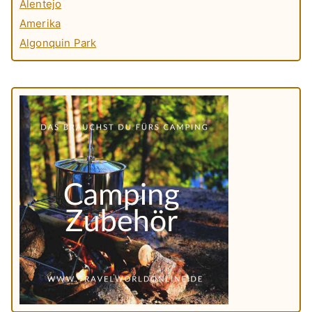
Alentejo
Amerika
Algonquin Park