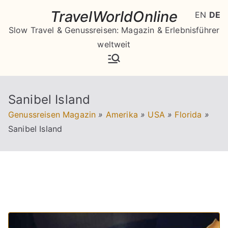
Zum
TravelWorldOnline
EN
DE
Inhalt
Slow Travel & Genussreisen: Magazin & Erlebnisführer
springen
weltweit
Sanibel Island
Genussreisen Magazin
»
Amerika
»
USA
»
Florida
»
Sanibel Island