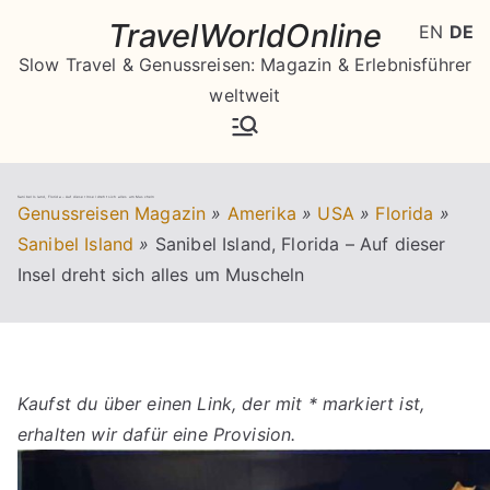
Zum
TravelWorldOnline
EN
DE
Inhalt
Slow Travel & Genussreisen: Magazin & Erlebnisführer
springen
weltweit
Sanibel Island, Florida – Auf dieser Insel dreht sich alles um Muscheln
Genussreisen Magazin
»
Amerika
»
USA
»
Florida
»
Sanibel Island
»
Sanibel Island, Florida – Auf dieser
Insel dreht sich alles um Muscheln
Kaufst du über einen Link, der mit * markiert ist,
erhalten wir dafür eine Provision.