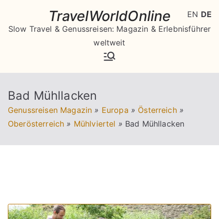
Zum
TravelWorldOnline
EN
DE
Inhalt
Slow Travel & Genussreisen: Magazin & Erlebnisführer
springen
weltweit
Bad Mühllacken
Genussreisen Magazin
»
Europa
»
Österreich
»
Oberösterreich
»
Mühlviertel
»
Bad Mühllacken