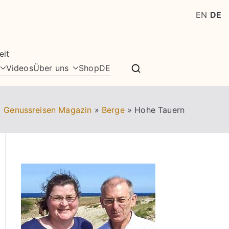
EN
DE
eit
Videos
Über uns
Shop
DE
Genussreisen Magazin
»
Berge
»
Hohe Tauern