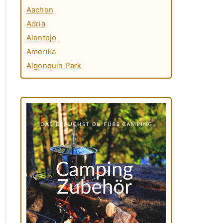
Aachen
Adria
Alentejo
Amerika
Algonquin Park