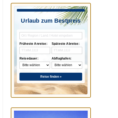
Urlaub zum Bestpreis
Früheste Anreise:
Späteste Abreise:
Reisedauer:
Abflughafen:
Reise finden »