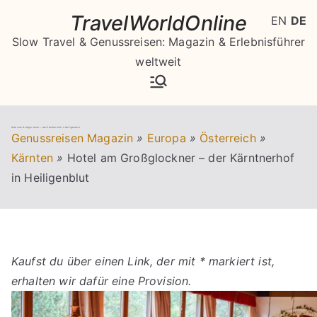
Zum
TravelWorldOnline
EN
DE
Inhalt
Slow Travel & Genussreisen: Magazin & Erlebnisführer
springen
weltweit
Hotel am Großglockner – der Kärntnerhof in Heiligenblut
Genussreisen Magazin
»
Europa
»
Österreich
»
Kärnten
»
Hotel am Großglockner – der Kärntnerhof
in Heiligenblut
Kaufst du über einen Link, der mit * markiert ist,
erhalten wir dafür eine Provision.