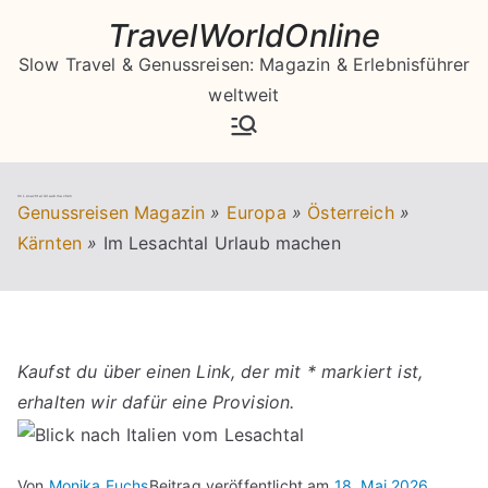
Zum
TravelWorldOnline
Inhalt
Slow Travel & Genussreisen: Magazin & Erlebnisführer
springen
weltweit
Im Lesachtal Urlaub machen
Genussreisen Magazin
»
Europa
»
Österreich
»
Kärnten
»
Im Lesachtal Urlaub machen
Kaufst du über einen Link, der mit * markiert ist,
erhalten wir dafür eine Provision.
Von
Monika Fuchs
Beitrag veröffentlicht am
18. Mai 2026