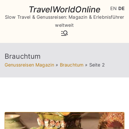
Zum
TravelWorldOnline
EN
DE
Inhalt
Slow Travel & Genussreisen: Magazin & Erlebnisführer
springen
weltweit
Brauchtum
Genussreisen Magazin
»
Brauchtum
»
Seite 2