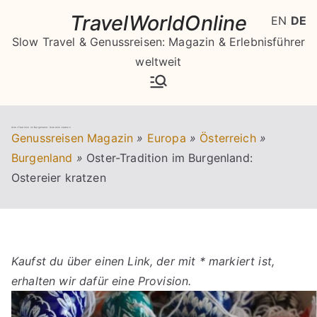
Zum
TravelWorldOnline
EN
DE
Inhalt
Slow Travel & Genussreisen: Magazin & Erlebnisführer
springen
weltweit
Oster-Tradition im Burgenland: Ostereier kratzen
Genussreisen Magazin
»
Europa
»
Österreich
»
Burgenland
»
Oster-Tradition im Burgenland:
Ostereier kratzen
Kaufst du über einen Link, der mit * markiert ist,
erhalten wir dafür eine Provision.