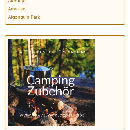
Alentejo
Amerika
Algonquin Park