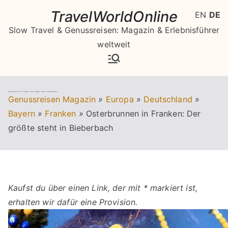
Zum
TravelWorldOnline
EN
DE
Inhalt
Slow Travel & Genussreisen: Magazin & Erlebnisführer
springen
weltweit
Osterbrunnen in Franken: Der größte steht in Bieberbach
Genussreisen Magazin
»
Europa
»
Deutschland
»
Bayern
»
Franken
»
Osterbrunnen in Franken: Der
größte steht in Bieberbach
Kaufst du über einen Link, der mit * markiert ist,
erhalten wir dafür eine Provision.